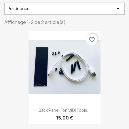

Pertinence
Affichage 1-2 de 2 article(s)
favorite_border
Back Panel For MIDI Tools...
15,00 €