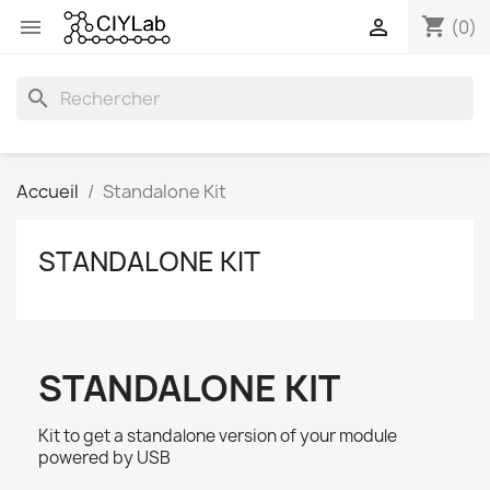
shopping_cart


(0)
search
Accueil
Standalone Kit
STANDALONE KIT
STANDALONE KIT
Kit to get a standalone version of your module
powered by USB