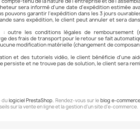
u : compte-tenu de la nature de l'entreprise et de l'assem
acheteur sera informé d'une date d'expédition estimée av
us pouvons garantir l'expédition dans les 3 jours ouvrable
ande sans expédition, le client peut annuler et sera da
 outre les conditions légales de remboursement (rétr
e des frais de transport pour le retour se fait automati
t d'aucune modification matérielle (changement de composa
ation et des tutoriels vidéo, le client bénéficie d'une ai
me persiste et ne trouve pas de solution, le client sera r
e du
logiciel PrestaShop.
Rendez-vous sur le
blog e-commerce
eils sur la vente en ligne et la gestion d'un site d'e-commerce.