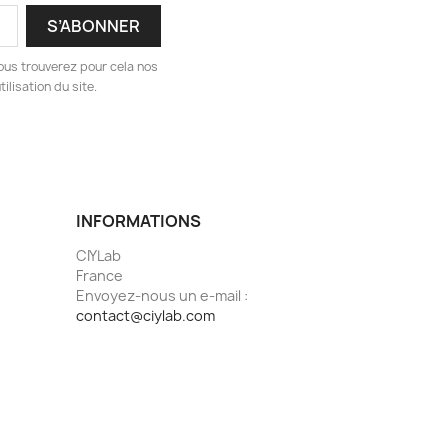
ous trouverez pour cela nos
ilisation du site.
INFORMATIONS
CIYLab
France
Envoyez-nous un e-mail :
contact@ciylab.com