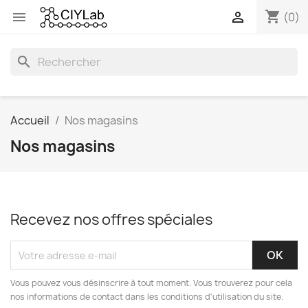
shopping_cart


(0)
search
Accueil
Nos magasins
Nos magasins
Recevez nos offres spéciales
Vous pouvez vous désinscrire à tout moment. Vous trouverez pour cela
nos informations de contact dans les conditions d'utilisation du site.