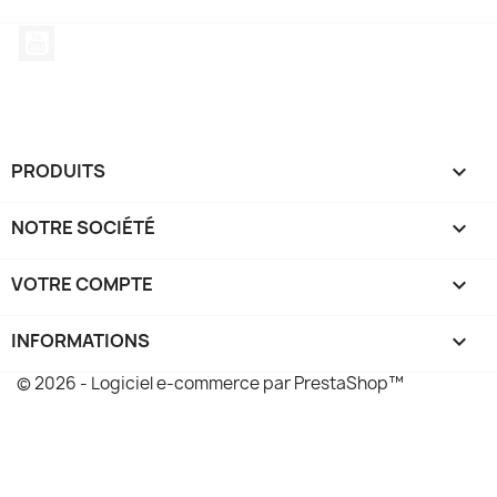
YouTube
PRODUITS

NOTRE SOCIÉTÉ

VOTRE COMPTE

INFORMATIONS
keyboard_arrow_down
© 2026 - Logiciel e-commerce par PrestaShop™