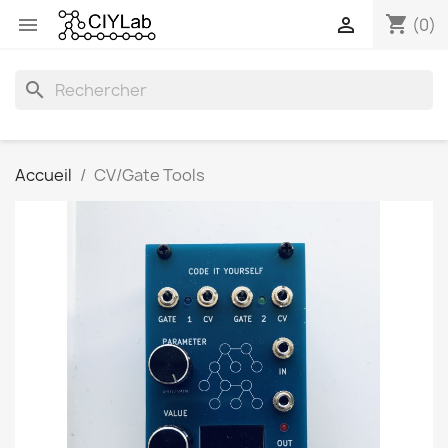
shopping_cart


(0)
search
Accueil
CV/Gate Tools