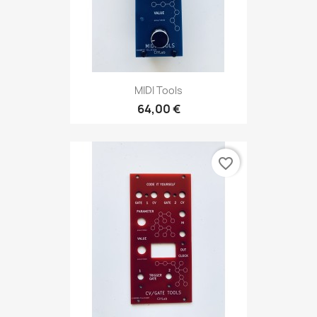
MIDI Tools
64,00 €
favorite_border