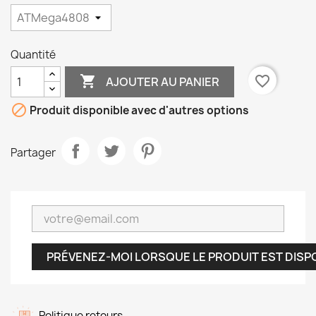
Quantité

favorite_border
AJOUTER AU PANIER

Produit disponible avec d'autres options
Partager
PRÉVENEZ-MOI LORSQUE LE PRODUIT EST DISP
Politique retours