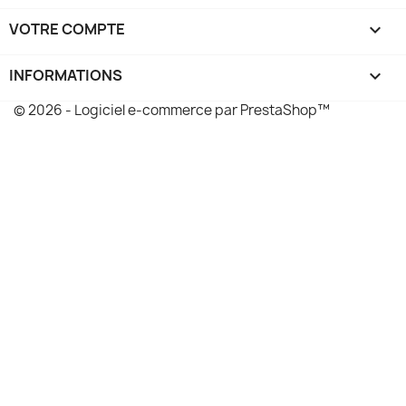
VOTRE COMPTE

INFORMATIONS
keyboard_arrow_down
© 2026 - Logiciel e-commerce par PrestaShop™