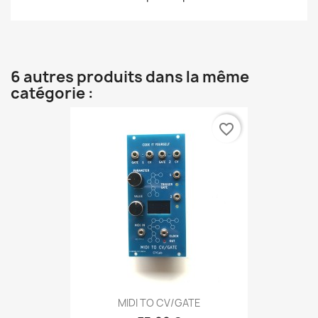
6 autres produits dans la même
catégorie :
favorite_border
MIDI TO CV/GATE