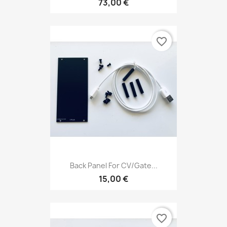
73,00 €
favorite_border
Back Panel For CV/Gate...
15,00 €
favorite_border