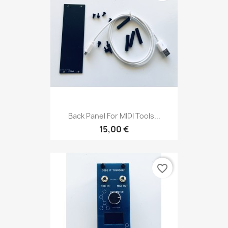
Back Panel For MIDI Tools...
15,00 €
favorite_border